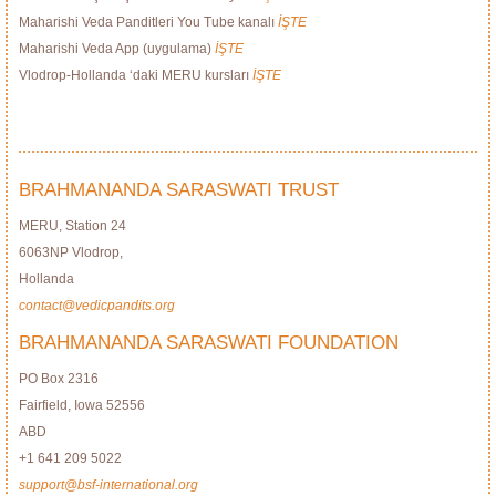
Maharishi Veda Panditleri You Tube kanalı
İŞTE
Maharishi Veda App (uygulama)
İŞTE
Vlodrop-Hollanda ‘daki MERU kursları
İŞTE
BRAHMANANDA SARASWATI TRUST
MERU, Station 24
6063NP Vlodrop,
Hollanda
contact@vedicpandits.org
BRAHMANANDA SARASWATI FOUNDATION
PO Box 2316
Fairfield, Iowa 52556
ABD
+1 641 209 5022
support@bsf-international.org