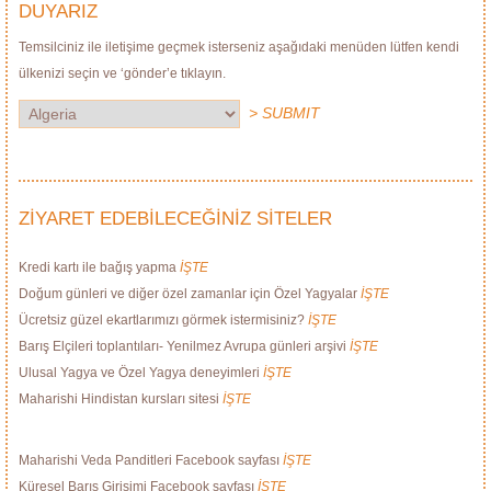
DUYARIZ
Temsilciniz ile iletişime geçmek isterseniz aşağıdaki menüden lütfen kendi
ülkenizi seçin ve ‘gönder’e tıklayın.
> SUBMIT
ZİYARET EDEBİLECEĞİNİZ SİTELER
Kredi kartı ile bağış yapma
İŞTE
Doğum günleri ve diğer özel zamanlar için Özel Yagyalar
İŞTE
Ücretsiz güzel ekartlarımızı görmek istermisiniz?
İŞTE
Barış Elçileri toplantıları- Yenilmez Avrupa günleri arşivi
İŞTE
Ulusal Yagya ve Özel Yagya deneyimleri
İŞTE
Maharishi Hindistan kursları sitesi
İŞTE
Maharishi Veda Panditleri Facebook sayfası
İŞTE
Küresel Barış Girişimi Facebook sayfası
İŞTE