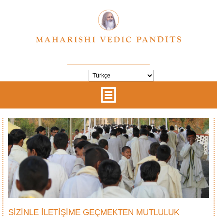
SİZİNLE İLETİŞİME GEÇMEKTEN MUTLULUK