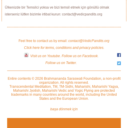
Ülkenizde bir Temsilci yoksa ve bizi temsil etmek için gönüllü olmak
isterseniz lütfen bizimle irtibat kurun: contact@vedicpandits.org
Feel free to contact us by email:
contact@VedicPandits.org
Click here for terms, conditions and privacy policies.
Visit us on Youtube
.
Follow us on Facebook.
Follow us on Twitter.
Entire contents © 2026 Brahmananda Saraswati Foundation, a non-profit
organization. All rights reserved.
Transcendental Meditation, TM, TM-Sidhi, Maharishi, Maharishi Yagya,
Maharishi Jyotish, Maharishi Vedic and Yogic Flying are protected
trademarks in many countries around the world, including the United
States and the European Union.
başa dönmek için